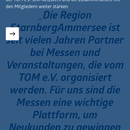
den Mitgliedern weiter stärken.
Die Region
StarnbergAmmersee ist
seit vielen Jahren Partner
bei Messen und
Veranstaltungen, die vom
TOM e.V. organisiert
werden. Für uns sind die
Messen eine wichtige
Plattform, um
Neukunden zu gewinnen