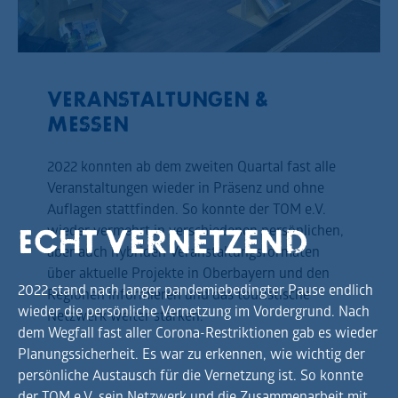
VERANSTALTUNGEN &
MESSEN
2022 konnten ab dem zweiten Quartal fast alle
Veranstaltungen wieder in Präsenz und ohne
Auflagen stattfinden. So konnte der TOM e.V.
wieder vermehrt in verschiedenen persönlichen,
Echt Vernetzend
aber auch hybriden Veranstaltungsformaten
über aktuelle Projekte in Oberbayern und den
2022 stand nach langer pandemiebedingter Pause endlich
Regionen informieren und das touristische
wieder die persönliche Vernetzung im Vordergrund. Nach
Netzwerk weiter stärken.
dem Wegfall fast aller Corona-Restriktionen gab es wieder
Planungssicherheit. Es war zu erkennen, wie wichtig der
persönliche Austausch für die Vernetzung ist. So konnte
der TOM e.V. sein Netzwerk und die Zusammenarbeit mit